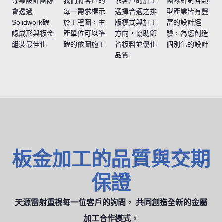
專業設計團隊
我們將客戶的
依客戶的加工
團隊針對各類
會透過
每一需求標示
選擇合適之排
型產業皆有豐
Solidwork確
於工程圖，生
版模式與加工
富的設計經
認成形與板金
產單位可以準
方向，協助節
驗，為您創造
組裝最佳化
確的依圖施工
省板料並優化
個別化的設計
品質
板金加工的品質與交期
保證
天源雷射重視每一位客戶的詢問， 共同創造全新的金屬
加工合作模式。