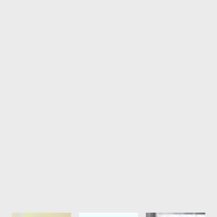
科技產業
天源雷射針對高科技產業的高精度需求，建置了完整
的潔淨檢測服務。
了解更多